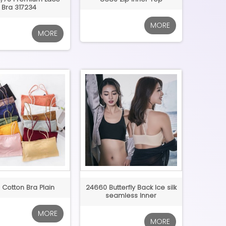
Bra 317234
MORE
MORE
 Cotton Bra Plain
24660 Butterfly Back Ice silk
seamless Inner
MORE
MORE