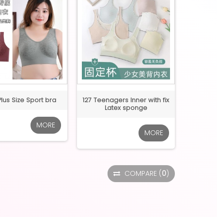
lus Size Sport bra
127 Teenagers Inner with fix
Latex sponge
MORE
MORE
COMPARE
(
0
)