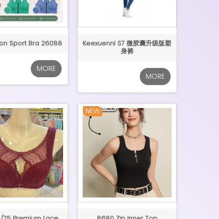
ton Sport Bra 26088
Keexuennl S7 微胶囊升级版塑
身裤
MORE
MORE
NEW
4/75 Premium Lace
8680 Zip Inner Top