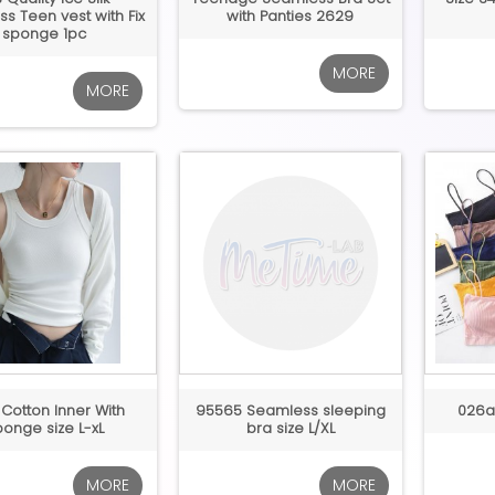
s Teen vest with Fix
with Panties 2629
sponge 1pc
MORE
MORE
 Cotton Inner With
95565 Seamless sleeping
026a
ponge size L-xL
bra size L/XL
MORE
MORE