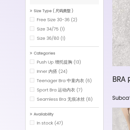
Size Type ( 尺码类型 )
Free Size 30-36
(2)
Size 34/75
(1)
Size 36/80
(1)
Categories
Push Up 增托提胸
(13)
Inner 内搭
(24)
BRA
Teenager Bra 中童内衣
(6)
Sport Bra 运动内衣
(7)
Subcat
Seamless Bra 无痕冰丝
(8)
Availability
In stock
(47)