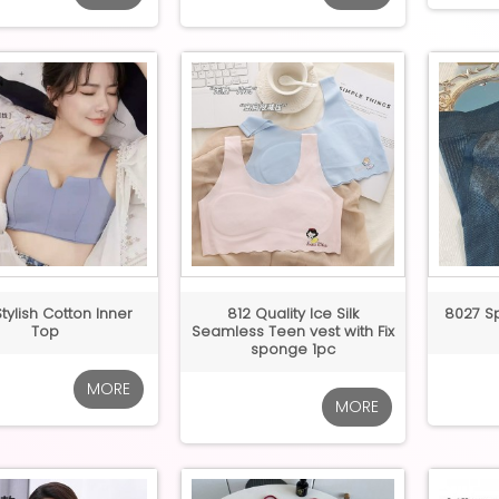
tylish Cotton Inner
812 Quality Ice Silk
8027 Sp
Top
Seamless Teen vest with Fix
sponge 1pc
MORE
MORE