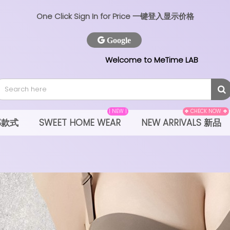
One Click Sign In for Price 一键登入显示价格
Google
Welcome to MeTime LAB
| NEW |
❖ CHECK NOW ❖
全部款式
SWEET HOME WEAR
NEW ARRIVALS 新品