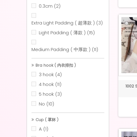
0.3cm
(2)
Extra Light Padding ( 超薄款 )
(3)
Light Padding ( 薄款 )
(15)
Medium Padding ( 中厚款 )
(11)
Bra hook ( 内衣排扣 )
3 hook
(4)
4 hook
(11)
1002 S
5 hook
(3)
No
(10)
Cup ( 罩杯 )
A
(1)