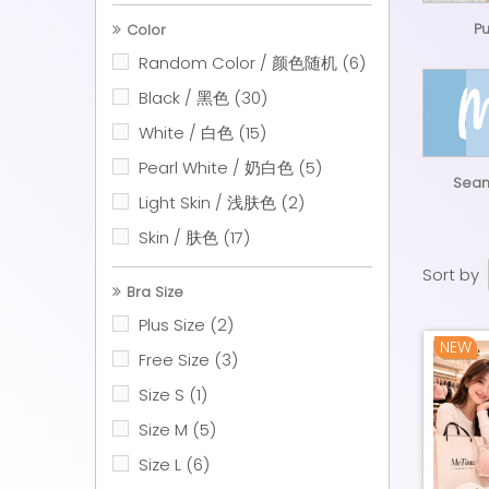
P
Color
Random Color / 颜色随机
(6)
Black / 黑色
(30)
White / 白色
(15)
Pearl White / 奶白色
(5)
Sea
Light Skin / 浅肤色
(2)
Skin / 肤色
(17)
Brown / 褐色
(7)
Sort by
Bra Size
Dark Brown / 深褐色
(1)
Plus Size
(2)
Yellow / 黄色
(5)
NEW
Free Size
(3)
Pink / 粉色
(11)
Size S
(1)
Rose Pink / 玫红
(2)
Size M
(5)
Peach / 桃子粉
(2)
Size L
(6)
Caramel / 焦糖色
(2)