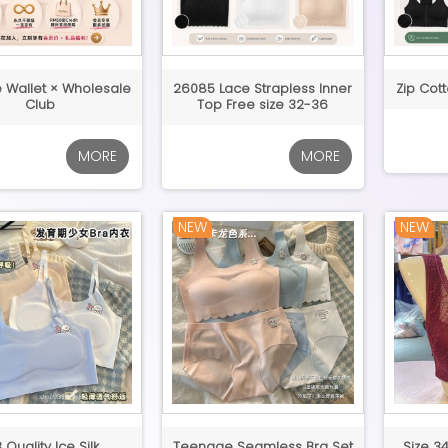
 Wallet × Wholesale
26085 Lace Strapless Inner
Zip Cot
Club
Top Free size 32-36
MORE
MORE
NEW
NEW
 Quality Ice Silk
Teenage Seamless Bra Set
Size 3