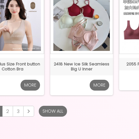
us Size Front button
2418 New Ice Silk Seamless
2055 P
Cotton Bra
Big U Inner
MORE
MORE
2
3
SHOW ALL