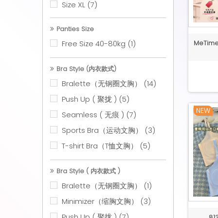
Size XL
(7)
Red / 红色
(4)
Size 2XL
(2)
Purple Red / 紫红色
(1)
Panties Size
Size 3XL
(1)
Purple / 紫色
Free Size 40-80kg
(4)
(1)
MeTime
Free Size 30-36
(8)
Purple Grey / 紫灰色
(1)
Free Size 32-38
(6)
Bra Style (内衣款式)
Grey / 灰色
(8)
32/70
(7)
Bralette（无钢圈文胸）
(14)
Dark Grey / 深灰色
(2)
34/75
(14)
Push Up ( 聚拢 )
(5)
Blue / 蓝色
(14)
NEW
36/80
(15)
Seamless ( 无痕 )
(7)
Green / 青色
(19)
38/85
(14)
Sports Bra（运动文胸）
(3)
Light Green /浅绿色
(2)
40/90
(9)
T-shirt Bra（T恤文胸）
(5)
Dark Green / 墨绿色
(1)
42/95
(1)
Orange / 橙色
(1)
Bra Style ( 内衣款式 )
Purple Blue / 紫蓝色
(1)
Bralette（无钢圈文胸）
(1)
Minimizer（缩胸文胸）
(3)
Push Up ( 聚拢 )
(7)
813